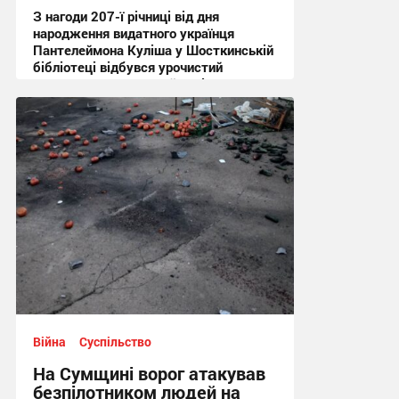
З нагоди 207-ї річниці від дня
народження видатного українця
Пантелеймона Куліша у Шосткинській
бібліотеці відбувся урочистий
культурно-мистецький захід + Фото
12:44, 7.08.2026
Війна
Суспільство
На Сумщині ворог атакував
безпілотником людей на