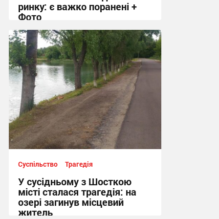
ринку: є важко поранені +
Фото
10:41, 7.08.2026
Суспільство
Трагедія
У сусідньому з Шосткою
місті сталася трагедія: на
озері загинув місцевий
житель