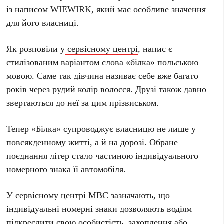
із написом WIEWIRK, який має особливе значення
для його власниці.
Як розповіли у
сервісному центрі
, напис є
стилізованим варіантом слова «білка» польською
мовою. Саме так дівчина називає себе вже багато
років через рудий колір волосся. Друзі також давно
звертаються до неї за цим прізвиськом.
Тепер «Білка» супроводжує власницю не лише у
повсякденному житті, а й на дорозі. Обране
поєднання літер стало частиною індивідуального
номерного знака її автомобіля.
У сервісному центрі МВС зазначають, що
індивідуальні номерні знаки дозволяють водіям
підкреслити свою особистість, захоплення або