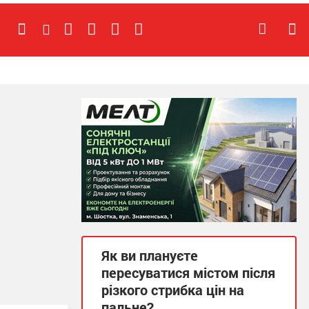
Як ви плануєте
пересуватися містом після
різкого стрибка цін на
пальне?