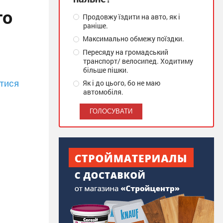
го
Продовжу їздити на авто, як і
раніше.
Максимально обмежу поїздки.
Пересяду на громадський
транспорт/ велосипед. Ходитиму
більше пішки.
тися
Як і до цього, бо не маю
автомобіля.