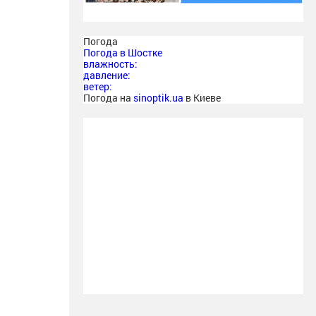
Погода
Погода в
Шостке
влажность:
давление:
ветер:
Погода на
sinoptik.ua
в Киеве