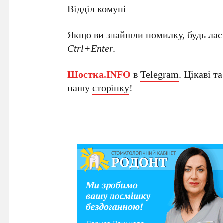
Відділ комуні
Якщо ви знайшли помилку, будь ласк
Ctrl+Enter
.
Шостка.INFO
в
Telegram
. Цікаві т
нашу
сторінку
!