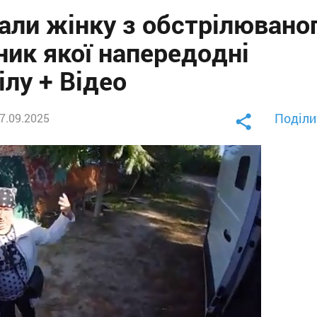
вали жінку з обстрілювано
ник якої напередодні
ілу + Відео
Поділи
17.09.2025