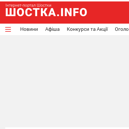
Новини
Афіша
Конкурси та Акції
Огол