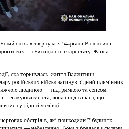
«Білий янгол» звернулася 54-річна Валентина
ронтових сіл Битицького старостату. Жінка
едії, яка торкнулась життя Валентини
дару російських військ загинув рідний племінник
ближчою людиною — підтримкою та сенсом
 її евакуюватися та, вона сподівалася, що
шитися у рідній домівці.
чергових обстрілів, які пошкодили її будинок,
алишатися — небезпечно. Вона зібралася з силами