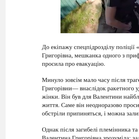
До екіпажу спецпідрозділу поліції 
Григорівна, мешканка одного з приф
просила про евакуацію.
Минуло зовсім мало часу після траг
Григорівни— внаслідок ракетного у
жінки. Він був для Валентини най
життя. Саме він неодноразово просив
обстріли припиняться, і можна зали
Однак після загибелі племінника та 
Валентина Григорівна зрозуміла: з