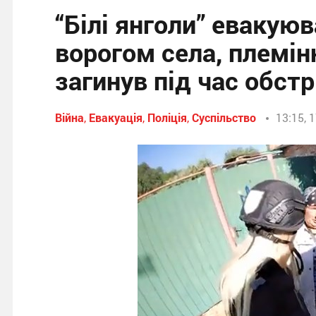
“Білі янголи” евакую
ворогом села, племін
загинув під час обстр
Війна
,
Евакуація
,
Поліція
,
Суспільство
13:15, 