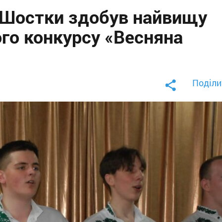
з Шостки здобув найвищу
го конкурсу «Весняна
Поділи