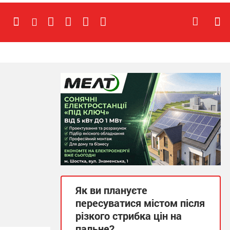
Як ви плануєте
пересуватися містом після
різкого стрибка цін на
пальне?