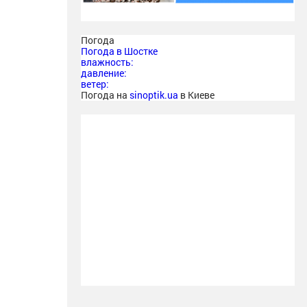
Погода
Погода в
Шостке
влажность:
давление:
ветер:
Погода на
sinoptik.ua
в Киеве