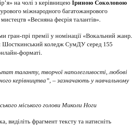
р’я» на чолі з керівницею
Іриною Соколовою
турового міжнародного багатожанрового
мистецтв «Весняна феєрія талантів».
ми гран-прі премії у номінації «Вокальний жанр.
ши Шосткинський коледж СумДУ серед 155
онлайн-форматі.
ьтат таланту, творчої наполегливості, любові
йного керівництва”, – зазначають у навчальному
ького міського голови Миколи Ноги
а, виділіть фрагмент тексту та натисніть