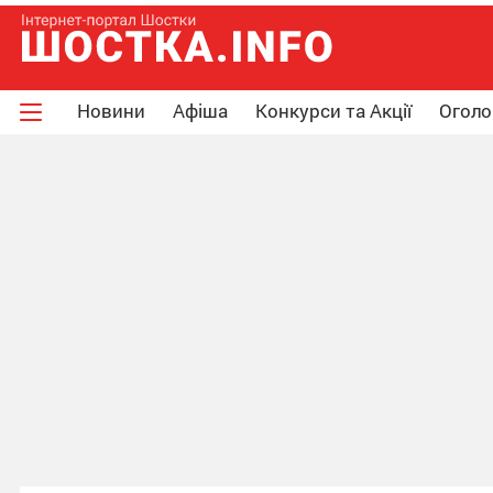
Новини
Афіша
Конкурси та Акції
Огол