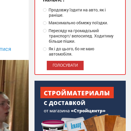
Продовжу їздити на авто, як і
раніше.
Максимально обмежу поїздки.
Пересяду на громадський
транспорт/ велосипед. Ходитиму
більше пішки.
тися
Як і до цього, бо не маю
автомобіля.