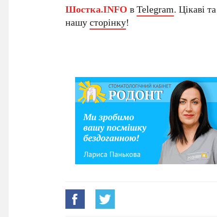
Шостка.INFO
в
Telegram
. Цікаві т
нашу
сторінку
!