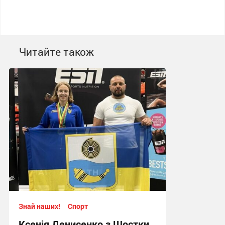
Читайте також
Знай наших!
Спорт
Ксенія Денисенко з Шостки