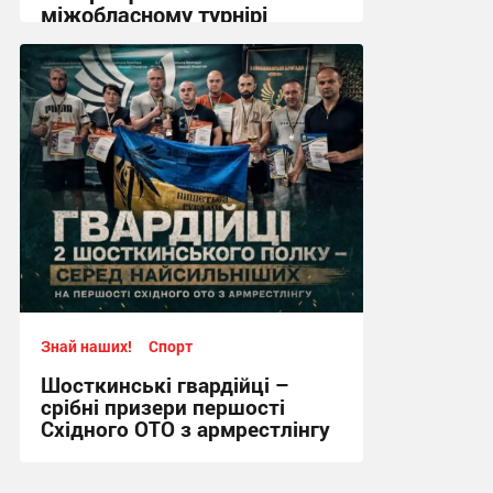
міжобласному турнірі
11:57, 4.08.2026
Знай наших!
Спорт
Шосткинські гвардійці –
срібні призери першості
Східного ОТО з армрестлінгу