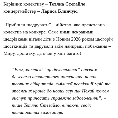
Керівник колективу –
Тетяна Стегайло,
концертмейстер –
Лариса Блинчук.
“Прийшли щедрувати” – дійство, яке представив
колектив на конкурс. Саме цими яскравими
щедрівками вітали діти з Новим 2026 роком цьогоріч
шосткинців та дарували всім найкращі побажання –
Миру, достатку, діточок у хаті багато!
“Вам, маленькі “щедрувальники” навзаєм
бажаємо невичерпного натхнення, нових
творчих відкриттів, сміливої реалізації мрій та
впевнених кроків до нових вершин.Нехай кожен
виступ приносить справжнє задоволення!”. –
пише Тетяна Стегайло, вітаючи своїх
талановитих вихованців.