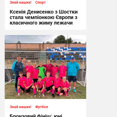
Знай наших!
Спорт
Ксенія Денисенко з Шостки
стала чемпіонкою Європи з
класичного жиму лежачи
17:09, 4.08.2026
Знай наших!
Футбол
Бронзовий фініш: юні