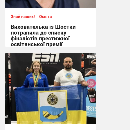
Знай наших!
Освіта
Вихователька із Шостки
потрапила до списку
фіналістів престижної
освітянської премії
14:12 вчора