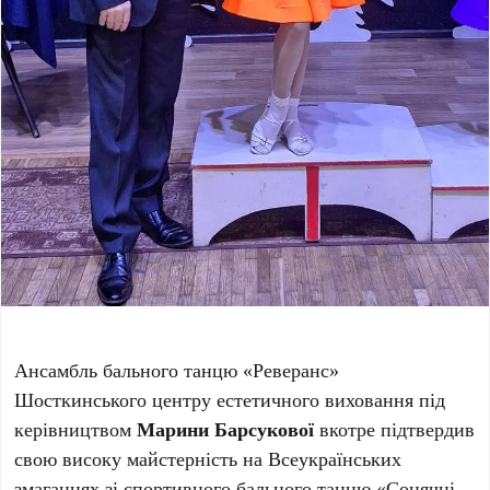
Ансамбль бального танцю «Реверанс»
Шосткинського центру естетичного виховання під
керівництвом
Марини Барсукової
вкотре підтвердив
свою високу майстерність на Всеукраїнських
змаганнях зі спортивного бального танцю «Сонячні