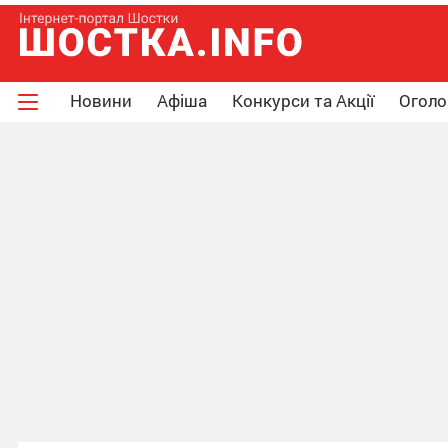
Новини
Афіша
Конкурси та Акції
Огол