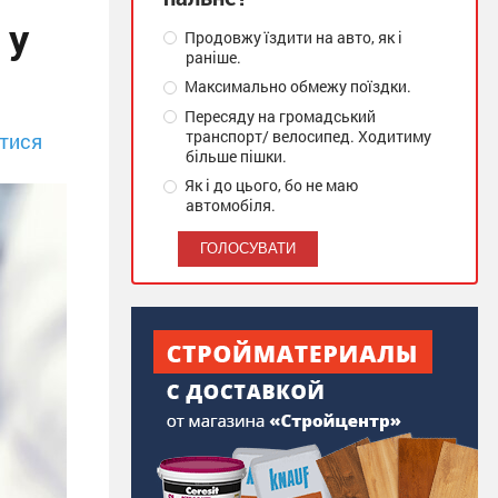
 у
Продовжу їздити на авто, як і
раніше.
Максимально обмежу поїздки.
Пересяду на громадський
транспорт/ велосипед. Ходитиму
тися
більше пішки.
Як і до цього, бо не маю
автомобіля.