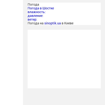
Погода
Погода в
Шостке
влажность:
давление:
ветер:
Погода на
sinoptik.ua
в Киеве