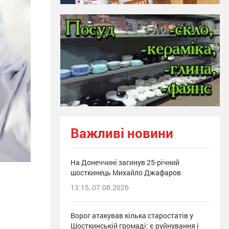
Важливі новини
На Донеччині загинув 25-річний
шосткинець Михайло Джафаров
13:15, 07.08.2026
Ворог атакував кілька старостатів у
Шосткинській громаді: є руйнування і