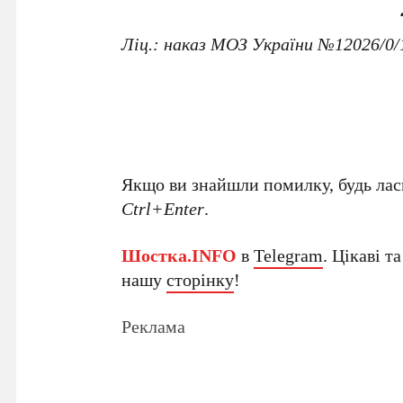
Ліц
.: наказ МОЗ України №12026/0/1
Якщо ви знайшли помилку, будь ласк
Ctrl+Enter
.
Шостка.INFO
в
Telegram
. Цікаві т
нашу
сторінку
!
Реклама