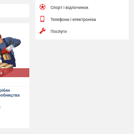
Спорт і відпочинок
Телефони і електроніка
Послуги
а
рібен
робництва
а