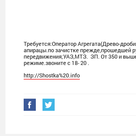
Требуется:Оператор Агрегата(Древо-дроб
апирацы.по зачистке прежде,прошедшей р
передвижения;УАЗ,МТЗ. ЗП. От 350 и выш
режиме.звоните с 18- 20 .
http://Shostka%20.info