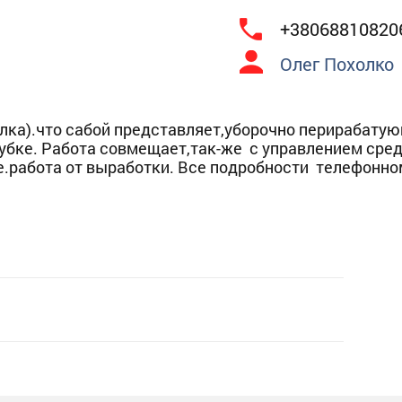
+38068810820
Олег Похолко
илка).что сабой представляет,уборочно перирабату
убке. Работа совмещает,так-же с управлением сре
е.работа от выработки. Все подробности телефонно