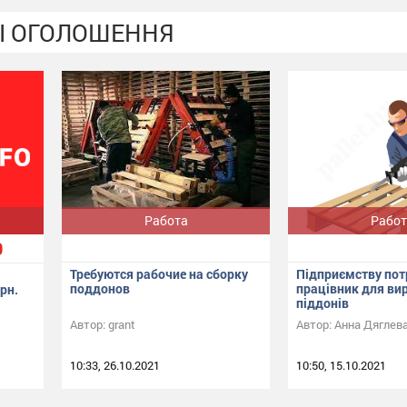
І ОГОЛОШЕННЯ
Работа
Работ
0
Требуются рабочие на сборку
Підприємству пот
поддонов
працівник для ви
рн.
піддонів
Автор:
grant
Автор:
Анна Дяглев
10:33, 26.10.2021
10:50, 15.10.2021