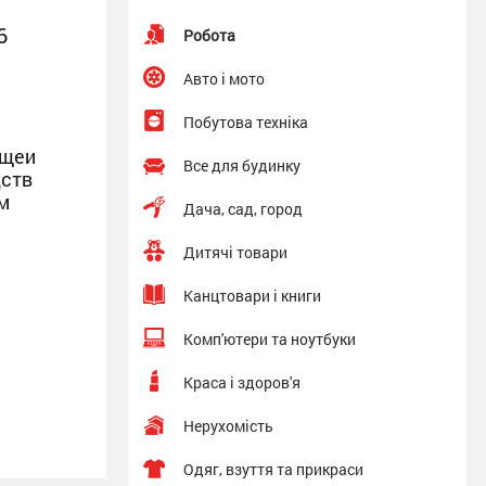
6
Робота
Авто і мото
Побутова техніка
ющеи
Все для будинку
дств
м
Дача, сад, город
Дитячі товари
Канцтовари і книги
Комп'ютери та ноутбуки
Краса і здоров'я
Нерухомість
Одяг, взуття та прикраси