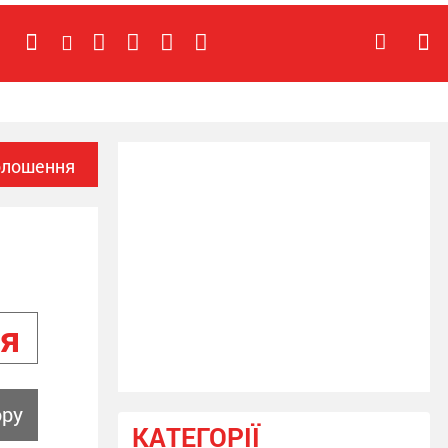
олошення
я
ору
КАТЕГОРІЇ