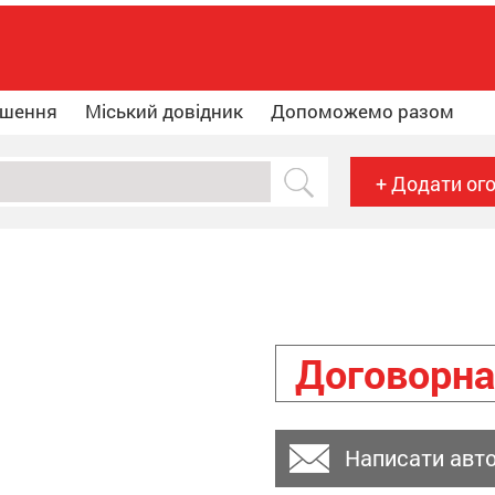
ошення
Міський довідник
Допоможемо разом
+ Додати ог
Договорна
Написати авт