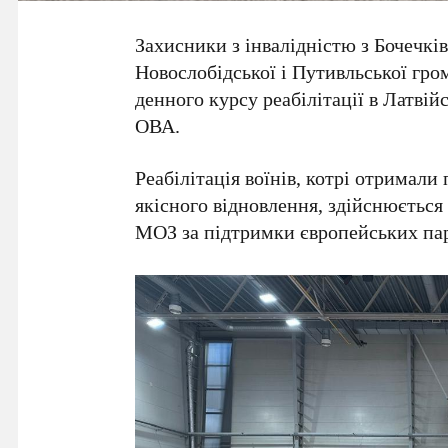
Захисники з інвалідністю з Бочечків
Новослобідської і Путивльської гр
денного курсу реабілітації в Латві
ОВА.
Реабілітація воїнів, котрі отримали
якісного відновлення, здійснюється
МОЗ за підтримки європейських пар