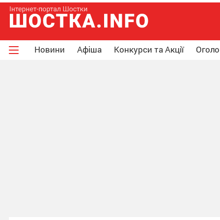
Новини
Афіша
Конкурси та Акції
Огол