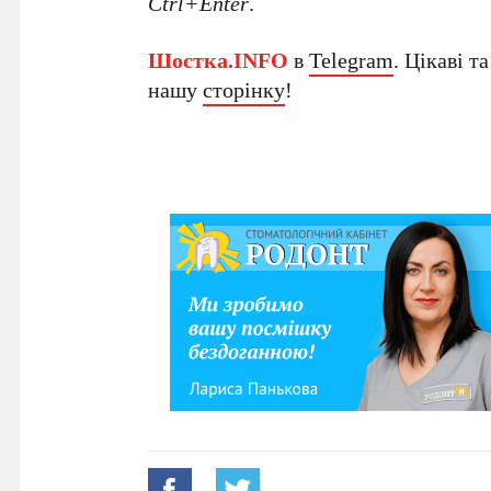
Ctrl+Enter
.
Шостка.INFO
в
Telegram
. Цікаві т
нашу
сторінку
!