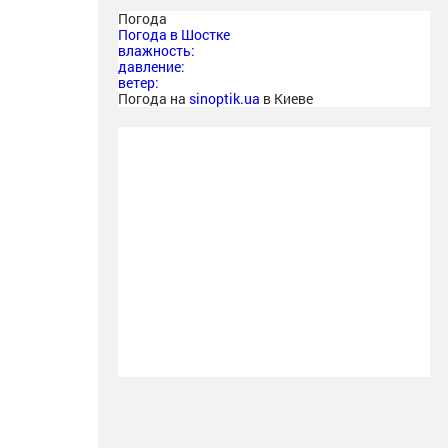
Погода
Погода в
Шостке
влажность:
давление:
ветер:
Погода на
sinoptik.ua
в Киеве