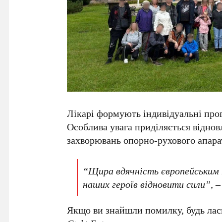
Лікарі формують індивідуальні про
Особлива увага приділяється віднов
захворювань опорно-рухового апарат
“Щира вдячність європейським
наших героїв відновити сили”, –
Якщо ви знайшли помилку, будь ласк