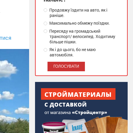
в
Продовжу їздити на авто, як і
раніше.
Максимально обмежу поїздки.
Пересяду на громадський
транспорт/ велосипед. Ходитиму
тися
більше пішки.
Як і до цього, бо не маю
автомобіля.