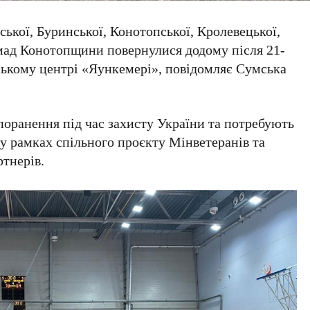
ської, Буринської, Конотопської, Кролевецької,
омад Конотопщини повернулися додому після 21-
йському центрі «Яункемері», повідомляє Сумська
 поранення під час захисту України та потребують
 у рамках спільного проєкту Мінветеранів та
тнерів.