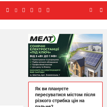
Як ви плануєте
пересуватися містом після
різкого стрибка цін на
пальне?