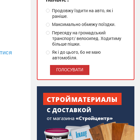
Продовжу їздити на авто, як і
раніше.
Максимально обмежу поїздки.
Пересяду на громадський
транспорт/ велосипед. Ходитиму
більше пішки.
тися
Як і до цього, бо не маю
автомобіля.