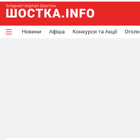
Новини
Афіша
Конкурси та Акції
Огол