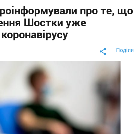
проінформували про те, що
ення Шостки уже
 коронавірусу
Поділи