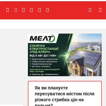
Як ви плануєте
пересуватися містом після
різкого стрибка цін на
пальне?