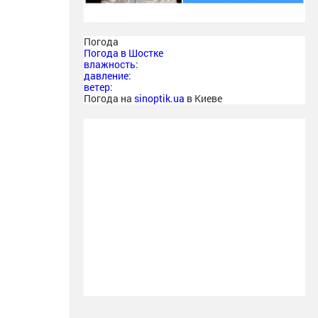
Погода
Погода в
Шостке
влажность:
давление:
ветер:
Погода на
sinoptik.ua
в Киеве