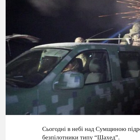
Сьогодні в небі над Сумщиною підр
безпілотники типу “Шахед”.