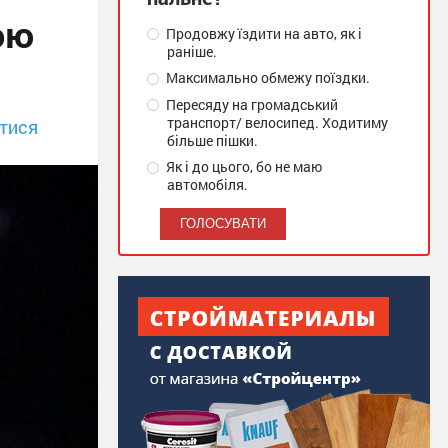
ою
Продовжу їздити на авто, як і
раніше.
Максимально обмежу поїздки.
Пересяду на громадський
транспорт/ велосипед. Ходитиму
тися
більше пішки.
Як і до цього, бо не маю
автомобіля.