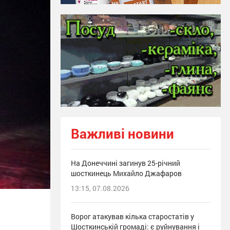
Важливі новини
На Донеччині загинув 25-річний
шосткинець Михайло Джафаров
13:15, 07.08.2026
Ворог атакував кілька старостатів у
Шосткинській громаді: є руйнування і