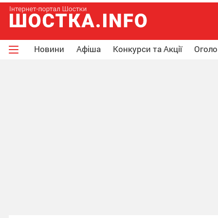
Новини
Афіша
Конкурси та Акції
Огол