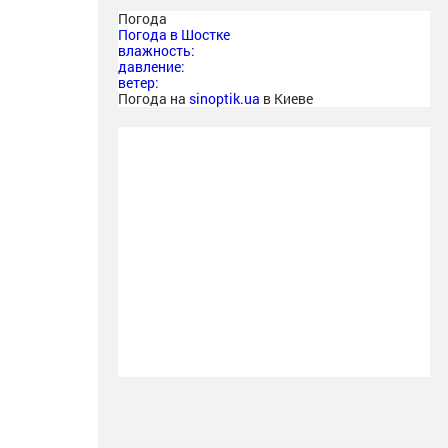
Погода
Погода в
Шостке
влажность:
давление:
ветер:
Погода на
sinoptik.ua
в Киеве