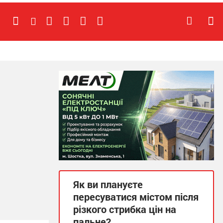
Як ви плануєте
пересуватися містом після
різкого стрибка цін на
пальне?