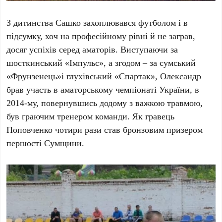
З дитинства Сашко захоплювався футболом і в
підсумку, хоч на професійному рівні й не заграв,
досяг успіхів серед аматорів. Виступаючи за
шосткинський «Імпульс», а згодом – за сумський
«Фрунзенець»і глухівський «Спартак», Олександр
брав участь в аматорському чемпіонаті України, в
2014-му, повернувшись додому з важкою травмою,
був граючим тренером команди. Як гравець
Поповченко чотири рази став бронзовим призером
першості Сумщини.