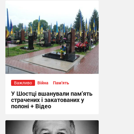
11:11 вчора
Важливо
Війна
Пам'ять
У Шостці вшанували пам’ять
страчених і закатованих у
полоні + Відео
13:03, 28.07.2026