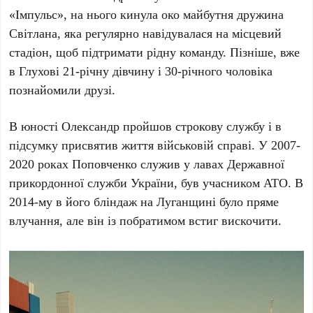
«Імпульс», на нього кинула око майбутня дружина
Світлана, яка регулярно навідувалася на місцевий
стадіон, щоб підтримати рідну команду. Пізніше, вже
в Глухові 21-річну дівчину і 30-річного чоловіка
познайомили друзі.
В юності Олександр пройшов строкову службу і в
підсумку присвятив життя військовій справі. У 2007-
2020 роках Поповченко служив у лавах Державної
прикордонної служби України, був учасником АТО. В
2014-му в його бліндаж на Луганщині було пряме
влучання, але він із побратимом встиг вискочити.