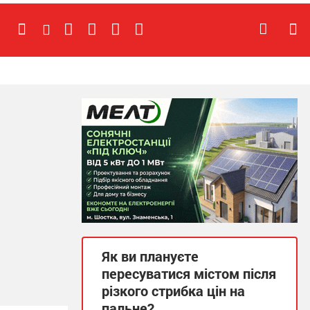
Як ви плануєте
пересуватися містом після
різкого стрибка цін на
пальне?