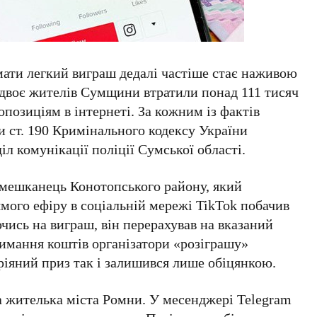
ати легкий виграш дедалі частіше стає наживою
 двоє жителів Сумщини втратили понад 111 тисяч
позиціям в інтернеті. За кожним із фактів
и ст. 190 Кримінального кодексу України
л комунікації поліції Сумської області.
й мешканець Конотопського району, який
ямого ефіру в соціальній мережі TikTok побачив
чись на виграш, він перерахував на вказаний
римання коштів організатори «розіграшу»
мріяний приз так і залишився лише обіцянкою.
 жителька міста Ромни. У месенджері Telegram