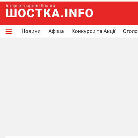
Новини
Афіша
Конкурси та Акції
Огол