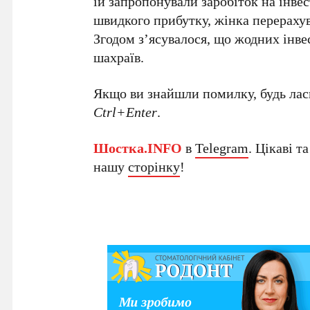
їй запропонували заробіток на інве
швидкого прибутку, жінка перерахува
Згодом з’ясувалося, що жодних інве
шахраїв.
Якщо ви знайшли помилку, будь ласк
Ctrl+Enter
.
Шостка.INFO
в
Telegram
. Цікаві т
нашу
сторінку
!