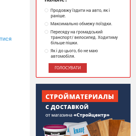
Продовжу їздити на авто, як і
раніше.
Максимально обмежу поїздки.
Пересяду на громадський
транспорт/ велосипед. Ходитиму
тися
більше пішки.
Як і до цього, бо не маю
автомобіля.