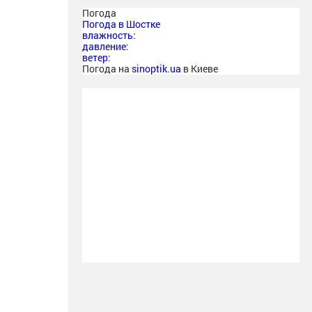
Погода
Погода в
Шостке
влажность:
давление:
ветер:
Погода на
sinoptik.ua
в Киеве