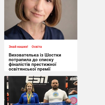
Знай наших!
Освіта
Вихователька із Шостки
потрапила до списку
фіналістів престижної
освітянської премії
14:12 вчора