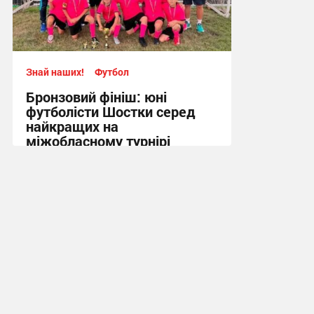
Знай наших!
Футбол
Бронзовий фініш: юні
футболісти Шостки серед
найкращих на
міжобласному турнірі
11:57, 4.08.2026