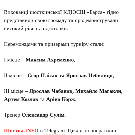
Вихованці шосткинської КДЮСШ «Барса» гідно
представили свою громаду та продемонстрували
високий рівень підготовки.
Переможцями та призерами турніру стали:
І місце –
Максим Ахременко
,
ІІ місце –
Єгор Плісак та Ярослав Небилиця
,
ІІІ місце –
Ярослав Чабанов, Михайло Магакян,
Артем Козлов
та
Аріна Корж
.
Тренер
Олександр Сулім
.
Шостка.INFO
в
Telegram
. Цікаві та оперативні