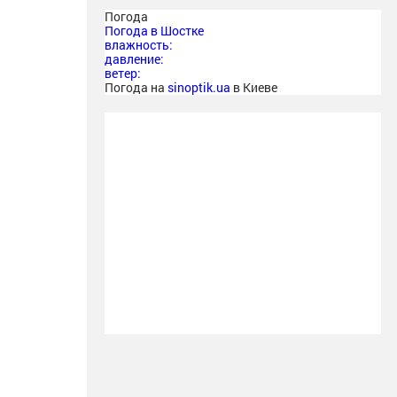
Погода
Погода в
Шостке
влажность:
давление:
ветер:
Погода на
sinoptik.ua
в Киеве