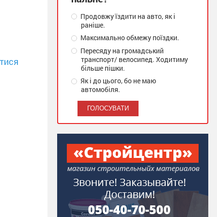
Продовжу їздити на авто, як і
раніше.
Максимально обмежу поїздки.
Пересяду на громадський
транспорт/ велосипед. Ходитиму
тися
більше пішки.
Як і до цього, бо не маю
автомобіля.