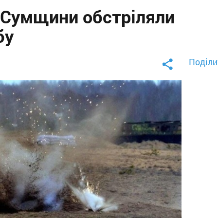
в Сумщини обстріляли
бу
Поділи