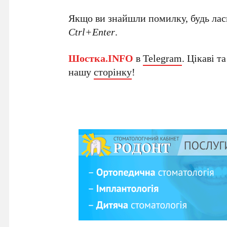
Якщо ви знайшли помилку, будь ласк
Ctrl+Enter
.
Шостка.INFO
в
Telegram
. Цікаві т
нашу
сторінку
!