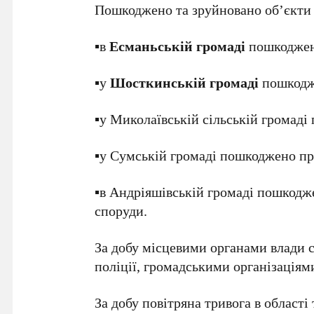
Пошкоджено та зруйновано об’єкти 
▪️в
Есманьській громаді
пошкоджен
▪️у
Шосткинській громаді
пошкодже
▪️у Миколаївській сільській грома
▪️у Сумській громаді пошкоджено п
▪️в Андріяшівській громаді пошкодж
споруди.
За добу місцевими органами влади 
поліції, громадськими організація
За добу повітряна тривога в області