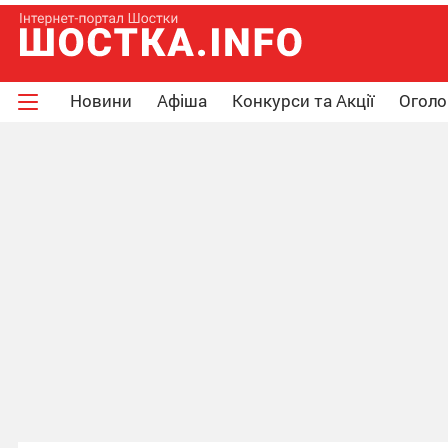
Новини
Афіша
Конкурси та Акції
Огол