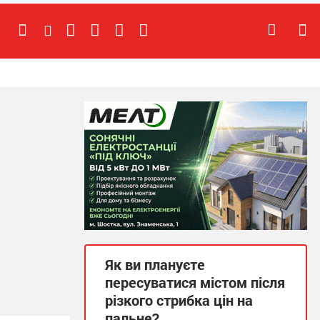
Як ви плануєте
пересуватися містом після
різкого стрибка цін на
пальне?