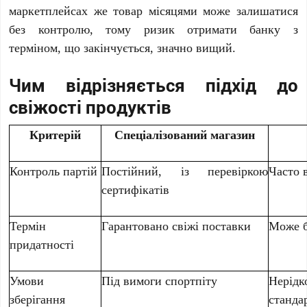
маркетплейсах же товар місяцями може залишатися
без контролю, тому ризик отримати банку з
терміном, що закінчується, значно вищий.
Чим відрізняється підхід до
свіжості продуктів
Критерій
Спеціалізований магазин
Контроль партій
Постійний, із перевіркою
Часто 
сертифікатів
Термін
Гарантовано свіжі поставки
Може б
придатності
Умови
Під вимоги спортпіту
Нерід
зберігання
станда