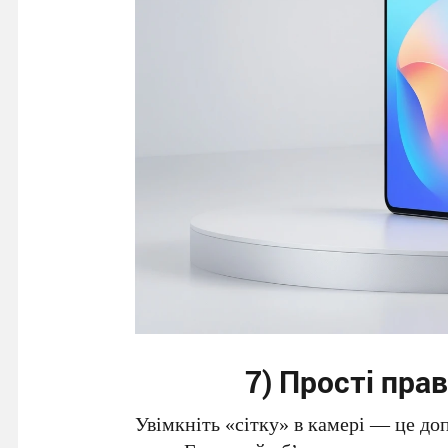
7) Прості прав
Увімкніть «сітку» в камері — це до