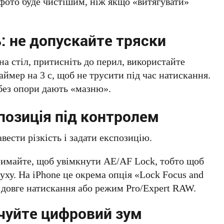
ото буде чистішим, ніж якщо «витягувати»
ь: не допускайте тряски
на стіл, притисніть до перил, використайте
аймер на 3 с, щоб не трусити під час натискання.
 без опори дають «мазню».
спозиція під контролем
вести різкість і задати експозицію.
тримайте, щоб увімкнути AE/AF Lock, тобто щоб
уху. На iPhone це окрема опція «Lock Focus and
 довге натискання або режим Pro/Expert RAW.
учуйте цифровий зум