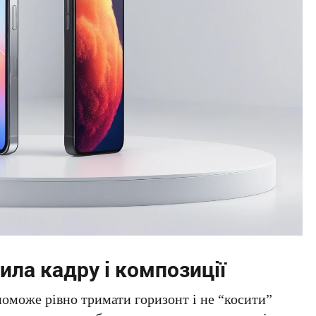
ила кадру і композиції
поможе рівно тримати горизонт і не “косити”