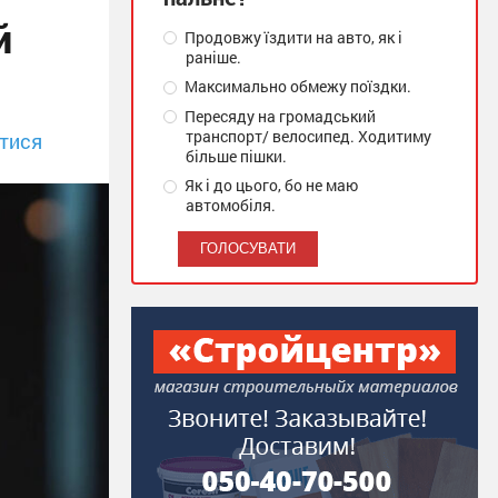
й
Продовжу їздити на авто, як і
раніше.
Максимально обмежу поїздки.
Пересяду на громадський
транспорт/ велосипед. Ходитиму
тися
більше пішки.
Як і до цього, бо не маю
автомобіля.