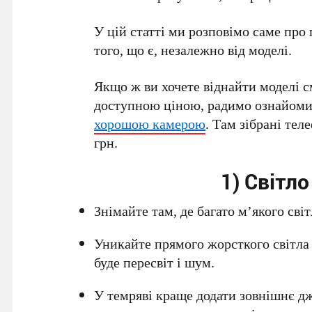
У цій статті ми розповімо саме про
того, що є, незалежно від моделі.
Якщо ж ви хочете віднайти моделі с
доступною ціною, радимо ознайом
хорошою камерою
. Там зібрані те
грн.
1) Світло
Знімайте там, де багато м’якого світл
Уникайте прямого жорсткого світла в
буде пересвіт і шум.
У темряві краще додати зовнішнє дж