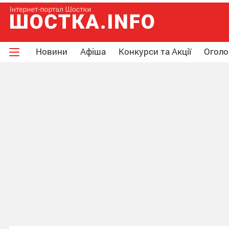
Новини
Афіша
Конкурси та Акції
Огол