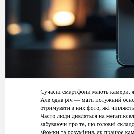
Сучасні смартфони мають камери, я
Але одна річ — мати потужний основ
отримувати з них фото, які чіпляют
Часто люди дивляться на мегапіксе
забуваючи про те, що головні складо
зйомки та розуміння, як працює кам