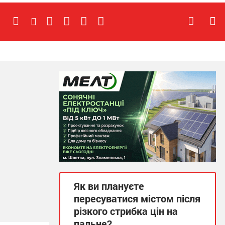
Як ви плануєте
пересуватися містом після
різкого стрибка цін на
пальне?