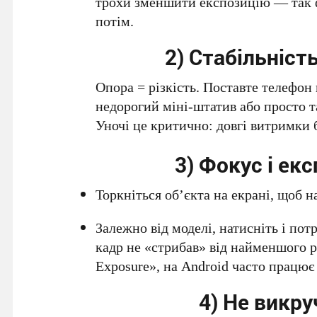
трохи зменшити експозицію — так ф
потім.
2) Стабільніст
Опора = різкість. Поставте телефон 
недорогий міні-штатив або просто т
Уночі це критично: довгі витримки
3) Фокус і ек
Торкніться об’єкта на екрані, щоб на
Залежно від моделі, натисніть і по
кадр не «стрибав» від найменшого р
Exposure», на Android часто працює
4) Не викр