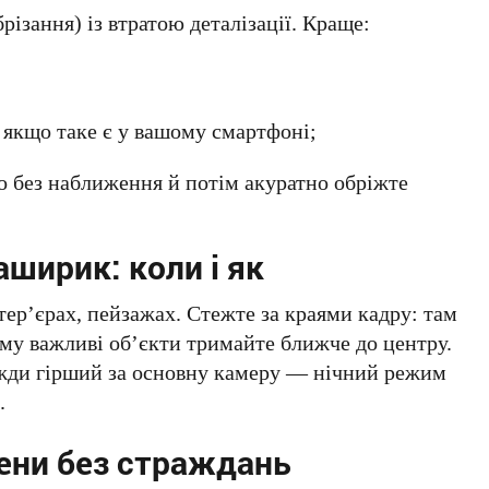
ізання) із втратою деталізації. Краще:
 якщо таке є у вашому смартфоні;
о без наближення й потім акуратно обріжте
аширик: коли і як
тер’єрах, пейзажах. Стежте за краями кадру: там
му важливі об’єкти тримайте ближче до центру.
вжди гірший за основну камеру — нічний режим
.
цени без страждань