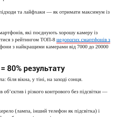
 підходи та лайфхаки — як отримати максимум із
мартфонів, які поєднують хорошу камеру із
итися з рейтингом ТОП-8
недорогих смартфонів з
лефони з найкращими камерами від 7000 до 20000
 = 80% результату
а: біля вікна, у тіні, на заході сонця.
 об’єктив і різкого контрового без підсвітки —
ерело (лампа, інший телефон як підсвітка) і