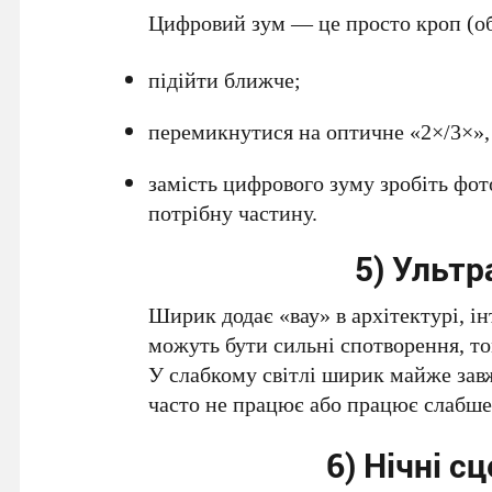
Цифровий зум — це просто кроп (обр
підійти ближче;
перемикнутися на оптичне «2×/3×»,
замість цифрового зуму зробіть фот
потрібну частину.
5) Ультр
Ширик додає «вау» в архітектурі, ін
можуть бути сильні спотворення, то
У слабкому світлі ширик майже за
часто не працює або працює слабше
6) Нічні с