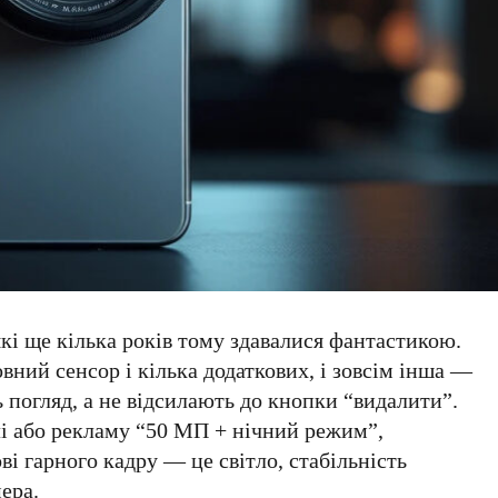
кі ще кілька років тому здавалися фантастикою.
ний сенсор і кілька додаткових, і зовсім інша —
ь погляд, а не відсилають до кнопки “видалити”.
лі або рекламу “50 МП + нічний режим”,
ві гарного кадру — це світло, стабільність
ера.