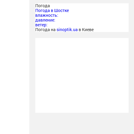
Погода
Погода в
Шостке
влажность:
давление:
ветер:
Погода на
sinoptik.ua
в Киеве