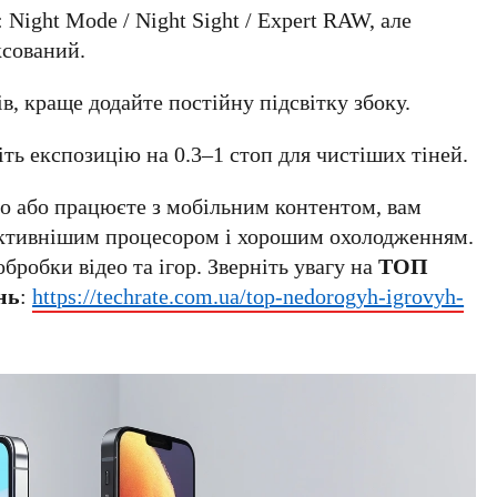
 Night Mode / Night Sight / Expert RAW, але
ксований.
в, краще додайте постійну підсвітку збоку.
ть експозицію на 0.3–1 стоп для чистіших тіней.
део або працюєте з мобільним контентом, вам
уктивнішим процесором і хорошим охолодженням.
обробки відео та ігор. Зверніть увагу на
ТОП
нь
:
https://techrate.com.ua/top-nedorogyh-igrovyh-