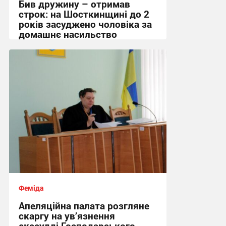
Бив дружину – отримав
строк: на Шосткинщині до 2
років засуджено чоловіка за
домашнє насильство
17:23, 27.01.2025
Феміда
Апеляційна палата розгляне
скаргу на ув’язнення
екссудді Господарського