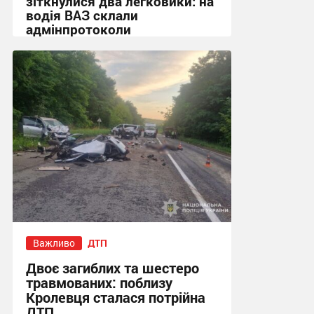
зіткнулися два легковики: на
водія ВАЗ склали
адмінпротоколи
12:10, 29.07.2026
Важливо
ДТП
Двоє загиблих та шестеро
травмованих: поблизу
Кролевця сталася потрійна
ДТП