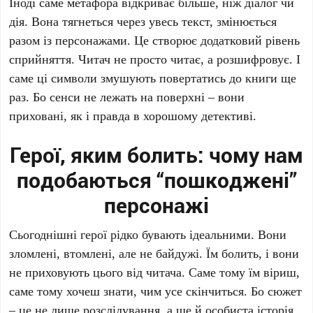
Іноді саме метафора відкриває більше, ніж діалог чи
дія. Вона тягнеться через увесь текст, змінюється
разом із персонажами. Це створює додатковий рівень
сприйняття. Читач не просто читає, а розшифровує. І
саме ці символи змушують повертатись до книги ще
раз. Бо сенси не лежать на поверхні – вони
приховані, як і правда в хорошому детективі.
Герої, яким болить: чому нам
подобаються “пошкоджені”
персонажі
Сьогоднішні герої рідко бувають ідеальними. Вони
зломлені, втомлені, але не байдужі. Їм болить, і вони
не приховують цього від читача. Саме тому їм віриш,
саме тому хочеш знати, чим усе скінчиться. Бо сюжет
– це не лише розслідування, а ще й особиста історія.