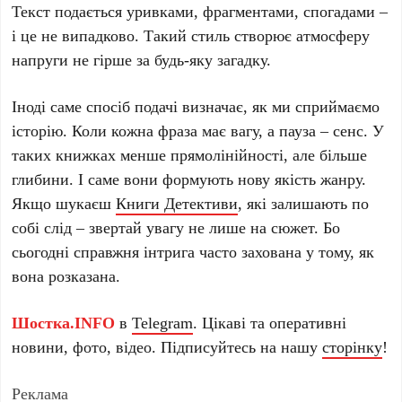
Текст подається уривками, фрагментами, спогадами –
і це не випадково. Такий стиль створює атмосферу
напруги не гірше за будь-яку загадку.
Іноді саме спосіб подачі визначає, як ми сприймаємо
історію. Коли кожна фраза має вагу, а пауза – сенс. У
таких книжках менше прямолінійності, але більше
глибини. І саме вони формують нову якість жанру.
Якщо шукаєш
Книги Детективи
, які залишають по
собі слід – звертай увагу не лише на сюжет. Бо
сьогодні справжня інтрига часто захована у тому, як
вона розказана.
Шостка.INFO
в
Telegram
. Цікаві та оперативні
новини, фото, відео. Підписуйтесь на нашу
сторінку
!
Реклама