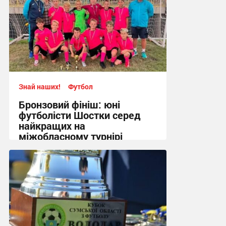
11:24 сьогодні
Знай наших!
Футбол
Бронзовий фініш: юні
футболісти Шостки серед
найкращих на
міжобласному турнірі
11:57, 4.08.2026