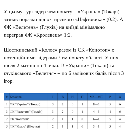
У цьому турі лідер чемпіонату – «Україна» (Токарі) –
зазнав поразки від охтирського «Нафтовика» (0:2). А
ФК «Велетень» (Глухів) на виїзді мінімально
переграв ФК «Кролевець» 1:2.
Шосткинський «Колос» разом із СК «Конотоп» є
потенційними лідерами Чемпіонату області. У них
після 2 матчів по 4 очки. В «України» (Токарі) та
глухівського «Велетня» – по 6 залікових балів після 3
ігор.