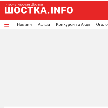
Новини
Афіша
Конкурси та Акції
Огол