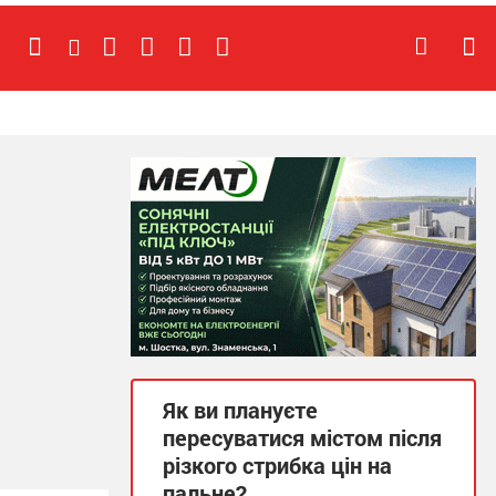
Як ви плануєте
пересуватися містом після
різкого стрибка цін на
пальне?