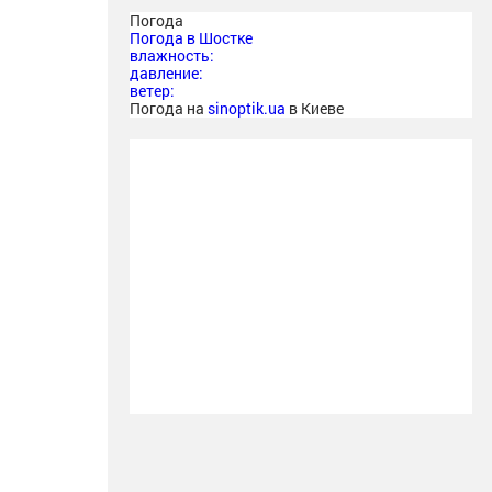
Погода
Погода в
Шостке
влажность:
давление:
ветер:
Погода на
sinoptik.ua
в Киеве