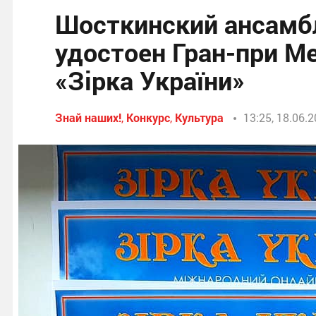
Шосткинский ансамбл
удостоен Гран-при М
«Зірка України»
Знай наших!
,
Конкурс
,
Культура
13:25, 18.06.