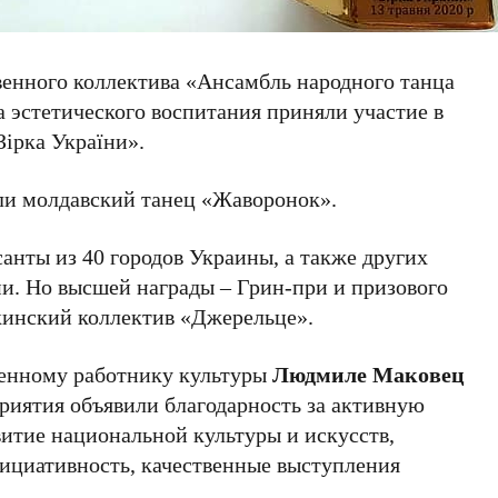
енного коллектива «Ансамбль народного танца
 эстетического воспитания приняли участие в
ірка України».
и молдавский танец «Жаворонок».
анты из 40 городов Украины, а также других
ии. Но высшей награды – Грин-при и призового
кинский коллектив «Джерельце».
женному работнику культуры
Людмиле Маковец
риятия объявили благодарность за активную
витие национальной культуры и искусств,
ициативность, качественные выступления