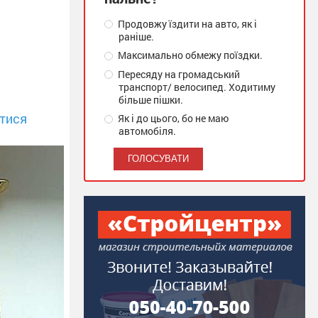
Продовжу їздити на авто, як і
раніше.
Максимально обмежу поїздки.
Пересяду на громадський
транспорт/ велосипед. Ходитиму
більше пішки.
тися
Як і до цього, бо не маю
автомобіля.