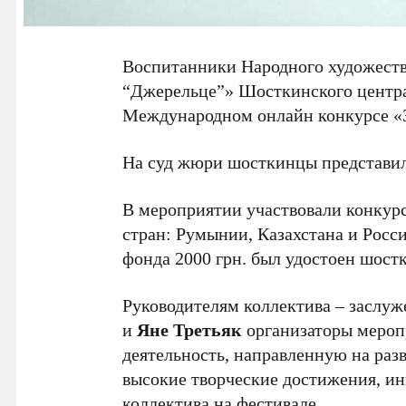
Воспитанники Народного художеств
“Джерельце”» Шосткинского центра
Международном онлайн конкурсе «З
На суд жюри шосткинцы представил
В мероприятии участвовали конкурс
стран: Румынии, Казахстана и Росс
фонда 2000 грн. был удостоен шост
Руководителям коллектива – заслу
и
Яне Третьяк
организаторы мероп
деятельность, направленную на раз
высокие творческие достижения, ин
коллектива на фестивале.