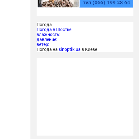
Погода
Погода в
Шостке
влажность:
давление:
ветер:
Погода на
sinoptik.ua
в Киеве