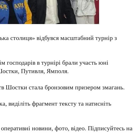
ька столиця» відбувся масштабний турнір з
м господарів в турнірі брали участь юні
 Шостки, Путивля, Ямполя.
тв Шостки стала бронзовим призером змагань.
а, виділіть фрагмент тексту та натисніть
а оперативні новини, фото, відео. Підписуйтесь на