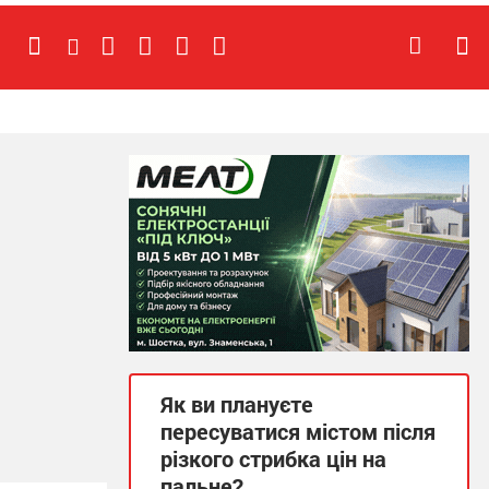
Як ви плануєте
пересуватися містом після
різкого стрибка цін на
пальне?