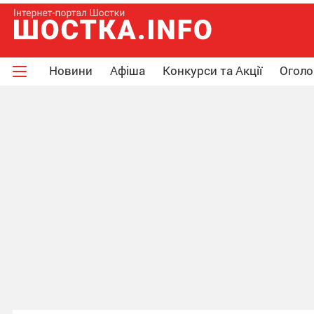
Новини
Афіша
Конкурси та Акції
Огол