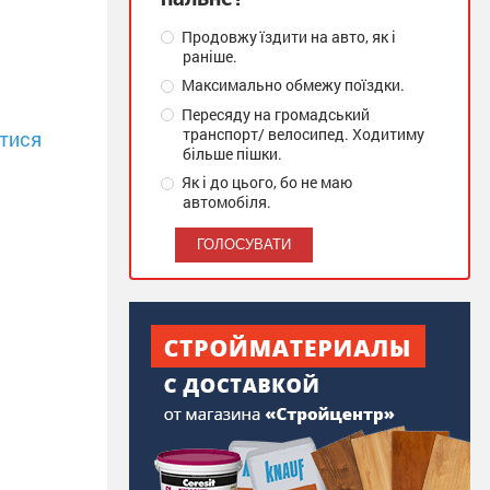
Продовжу їздити на авто, як і
раніше.
Максимально обмежу поїздки.
Пересяду на громадський
транспорт/ велосипед. Ходитиму
тися
більше пішки.
Як і до цього, бо не маю
автомобіля.