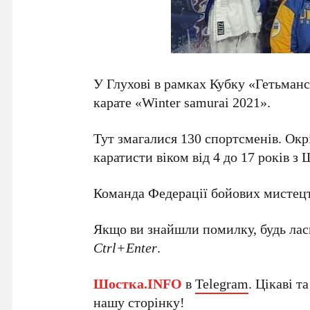
У Глухові в рамках Кубку «Гетьманс
карате «Winter samurai 2021».
Тут змагалися 130 спортсменів. Окрі
каратисти віком від 4 до 17 років з
Команда Федерації бойових мистец
Якщо ви знайшли помилку, будь ласк
Ctrl+Enter
.
Шостка.INFO
в
Telegram
. Цікаві т
нашу
сторінку
!