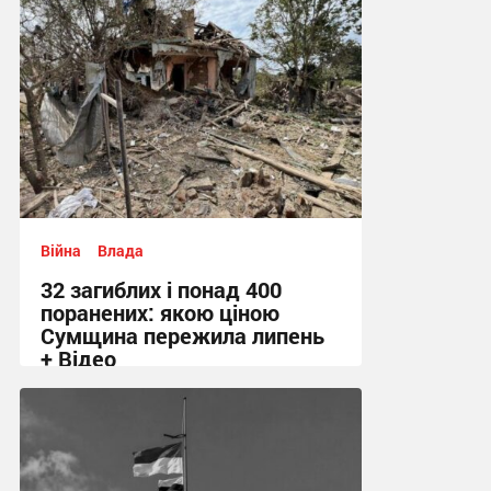
Війна
Влада
32 загиблих і понад 400
поранених: якою ціною
Сумщина пережила липень
+ Відео
11:58 сьогодні