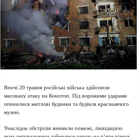
Вночі 20 травня російські війська здійснили
масовану атаку на Конотоп. Під ворожими ударами
опинилися житлові будинки та будівля краєзнавчого
музею.
Унаслідок обстрілів виникли пожежі, ліквідацією
яких рятувальники займалися одразу на п’яти різних