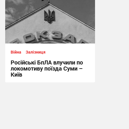
Війна
Залізниця
Російські БпЛА влучили по
локомотиву поїзда Суми –
Київ
11:11 сьогодні